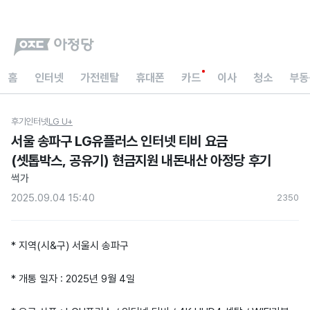
홈
인터넷
가전렌탈
휴대폰
카드
이사
청소
부동
후기
인터넷
LG U+
서울 송파구 LG유플러스 인터넷 티비 요금
(셋톱박스, 공유기) 현금지원 내돈내산 아정당 후기
썩가
2025.09.04 15:40
235
0
* 지역(시&구) 서울시 송파구
* 개통 일자 : 2025년 9월 4일