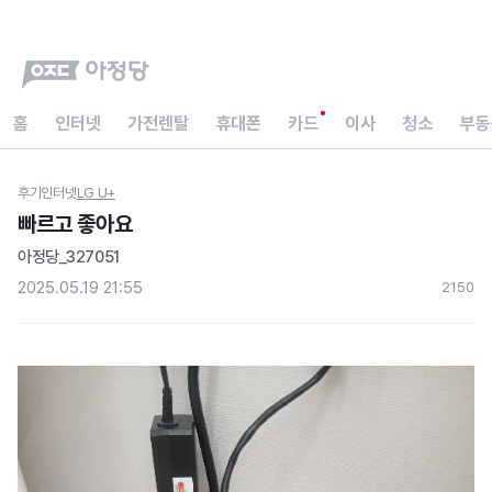
홈
인터넷
가전렌탈
휴대폰
카드
이사
청소
부동
후기
인터넷
LG U+
빠르고 좋아요
아정당_327051
2025.05.19 21:55
215
0