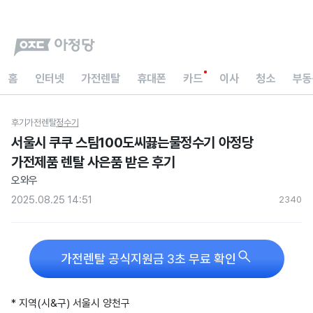
홈
인터넷
가전렌탈
휴대폰
카드
이사
청소
부동
후기
가전렌탈
정수기
서울시 쿠쿠 스팀100도씨끓는물정수기 아정당
가전제품 렌탈 사은품 받은 후기
오와우
2025.08.25 14:51
234
0

가전렌탈 공식지원금 3초 무료 확인
* 지역(시&구) 서울시 양천구