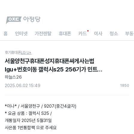
홈
인터넷
가전렌탈
휴대폰
카드
이사
청소
부동
후기
휴대폰
LG U+
서울양천구휴대폰성지휴대폰싸게사는법
lgu+번호이동 갤럭시s25 256기가 민트
현금지원싸게사는법아정당내돈내산후기
하늘스26
2025.06.02 15:49
185
0
*이나* / 서울양천구 / 9207(중간4글자)
* 요금 상품 : 갤럭시 S25 /
개통일자 2025년 5월31일
사은품 1번통합팩 으로 주세요