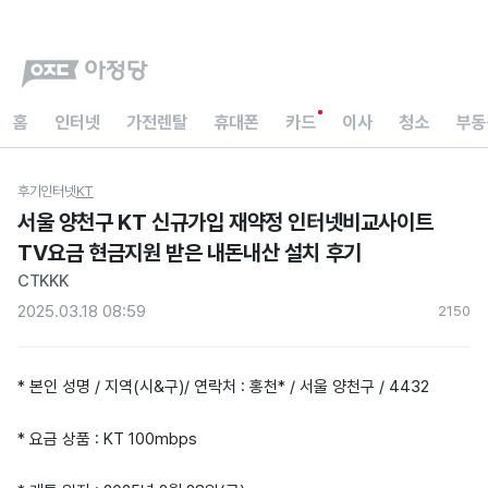
홈
인터넷
가전렌탈
휴대폰
카드
이사
청소
부동
후기
인터넷
KT
서울 양천구 KT 신규가입 재약정 인터넷비교사이트
TV요금 현금지원 받은 내돈내산 설치 후기
CTKKK
2025.03.18 08:59
215
0
* 본인 성명 / 지역(시&구)/ 연락처 : 홍천* / 서울 양천구 / 4432
* 요금 상품 : KT 100mbps