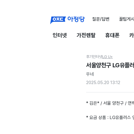
질문/답변
꿀팁게
인터넷
가전렌탈
휴대폰
카
후기
인터넷
LG U+
서울양천구 LG유플
우네
2025.05.20 13:12
* 김은* / 서울 양천구 / 연락
* 요금 상품 : LG유플러스