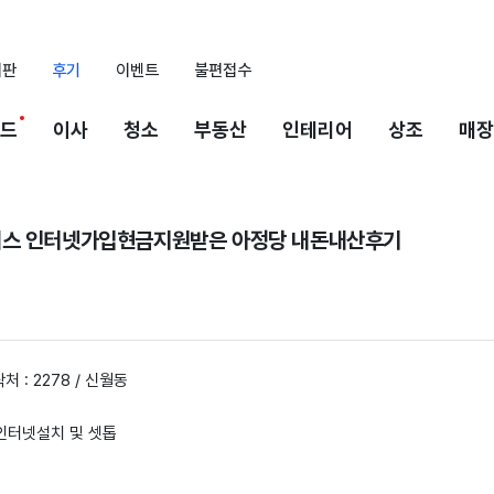
시판
후기
이벤트
불편접수
드
이사
청소
부동산
인테리어
상조
매장
러스 인터넷가입현금지원받은 아정당 내돈내산후기
처 : 2278 / 신월동
 인터넷설치 및 셋톱