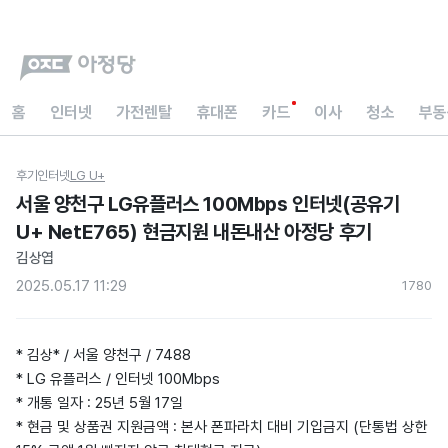
홈
인터넷
가전렌탈
휴대폰
카드
이사
청소
부동
후기
인터넷
LG U+
서울 양천구 LG유플러스 100Mbps 인터넷(공유기
U+ NetE765) 현금지원 내돈내산 아정당 후기
김상엽
2025.05.17 11:29
178
0
* 김상* / 서울 양천구 / 7488
* LG 유플러스 / 인터넷 100Mbps
* 개통 일자 : 25년 5월 17일
* 현금 및 상품권 지원금액 : 본사 폰파라치 대비 기입금지 (단통법 상한