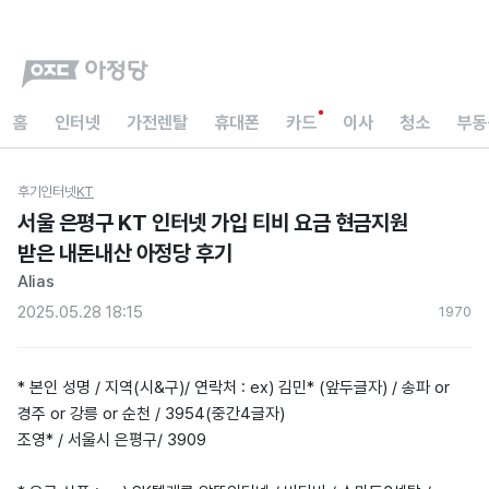
홈
인터넷
가전렌탈
휴대폰
카드
이사
청소
부동
후기
인터넷
KT
서울 은평구 KT 인터넷 가입 티비 요금 현금지원
받은 내돈내산 아정당 후기
Alias
2025.05.28 18:15
197
0
* 본인 성명 / 지역(시&구)/ 연락처 : ex) 김민* (앞두글자) / 송파 or
경주 or 강릉 or 순천 / 3954(중간4글자)
조영* / 서울시 은평구/ 3909