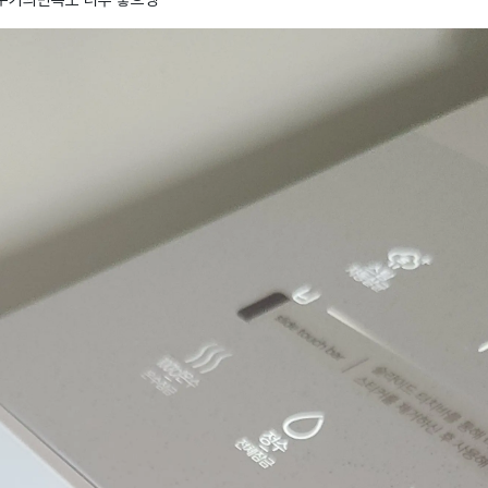
수기의만족도 너무 좋으넹