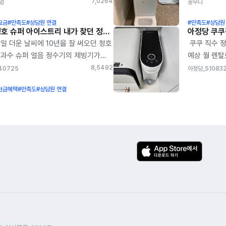
수기 영사님 추천글 찾는
냉정수기 화이트
7,026
4
엄
꽁무니
이었거든요, 그러던 중에 유명
정수기가 없
요금
#만족도
#상담원 연결
#만족도
#상담원
론가께서 아정당이라는 사이트가 꽤
정수기를 들
청호 슈퍼 아이스트리 내가 찾던 정수기
아정당 쿠
기간동안 많은 이용자에게 신뢰있고
알아보던 중
일 더운 날씨에 10년을 잘 써오던 청호
쿠쿠 직수 정
확한 이용정보와 혜택을 주더라라고
고민을 하다가
과수 슈퍼 얼음 정수기의 제빙기가
예상 월 렌탈료
천해주셔서. 아정당에 문의글 남겼고,
보다가 아정
장났습니다. 그동안 가로세로연구소를
8개월 필터발
8,549
2
40725
아정당_51083
화가 와서 이거저거 문의하고 이틀
되었어요. 제
해 아정당을 알고 있었는데 직접
10,000원 
도 나름 더 좋은 조건이 있나
만원대로 타
현금혜택
#만족도
#상담원 연결
호늘 통해 렌탈신청하는게 신속하지
쿠쿠렌탈2국민
펴보다가. 아정당으로 결정해서
스펙은 충분
을까 하는 마음에 걱정을 하다가
원만 채운다고
치했어요. 이벤트 기간이라고
저희집에 설
시나 하고 모바일에 아정당에
12,000원=
용료에서 6천 원 할인 적용하고.
화이트제품 W
담전화를 하게 되었습니다.하지만
먹는 것보단 
퓨카드 결제 연결하고, 가입 시 카드
일단 공간차
담폭주로 전화연결이 힘들었지만
아정당 카카
로모션 적용으로 60개월 간 3천 원 더
맘에 들었어요
렵게 상담사와 통화를 하면서 정말
정수기 설치
인되고. 결국 카드 최저 실적 금액으로
그자체! 심플
원하고 신속 정확한 상담을 했습니다.
친절하시고 
인 받으면 6900원 나오는데, 이게
맞은 제품이랍
전에 청호홈페이지를 통해 내가
주셔서 좋았
이 되는 금액인지. 약정은 3년 했는데,
3가지로 물을
탈하고 싶은 모델를 골라놓고 상담을
계약서를 작
,900원이 맞다면 5년 채울까 생각
맞게 잘 활용
니 하루만에 상담 설치까지
36개월 방문
입니다. 너무너무 잘 설치했구요.
음성안내기능
았습니다. 정말 신속정확함에 감동을
되어있더라구여
너지효율 1등급도 아주 좋네요. 터치
있어서 기능
습니다. 그리고 가게에서 얼음
주문하신 사