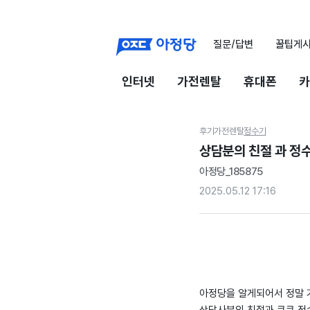
질문/답변
꿀팁게
인터넷
가전렌탈
휴대폰
카
후기
가전렌탈
정수기
상담분의 친절 과 정
아정당_185875
2025.05.12 17:16
아정당을 알게되어서 정말