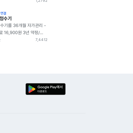
 WP-30C8460N ​ ​
1,279
2
던 저희집에 이사를 하면서
 연결
여놔야겠다 생각을 하고
쿠정수기
 모델이 너무 다양해서
수기를 36개월 자가관리 -
 이 제품을 정했고 후기를
 16,900원 3년 약정/
당을 통해 가입을 하게
송/ 12개월 관리 사은품
7,441
2
2
휴카드 할인도 있어서 월
추가 사은품 10,000원
사제품에 비해 저렴했고
은행 카드로 선택! 30만
히 만족스러운데요.
 해도 16,900원-
치한 모델은 깔끔한
 4,900원 이니까 물을 사
P-30C8460N 입니다.
저렴해서 만족! 그래서
지를 적게하는 사이즈가
오톡으로 상담을 받고
. 그리고 깔끔한 화이트
를 받았어요! 기사님도
한 주방을 꿈꾸는 제게 딱
빠르게 호로록 설치해
니다. 온수/냉수/정수
어요 그런데 설치 후
 받을 수 있어서 용도에
성하는데 쿠쿠정수기
을 하고 있는데요.
관리 18,900원 라고
과 물양 조절 버튼이
.... 기사님께 여쭤보니
적으로도 부족함없이 잘
이트에 문의해야 된다고