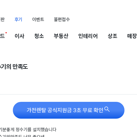
시판
후기
이벤트
불편접수
드
이사
청소
부동산
인테리어
상조
매장
수기의 만족도

가전렌탈 공식지원금 3초 무료 확인
 기분좋게 정수기를 설치했습니다