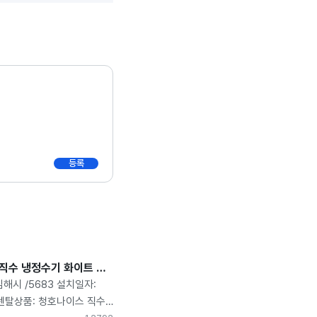
등록
청호나이스 직수 냉정수기 화이트 WP-30C8460N 렌탈후기
김해시 /5683 설치일자:
1 렌탈상품: 청호나이스 직수