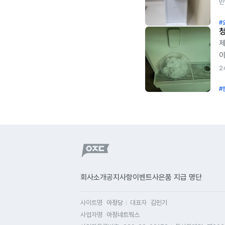
정
민
중
#
평
장
제
정
이
추
고
2
전
통
정
#
청
살
않
설
혹
이
상
제
상
프
어
할
시
할
그
회사소개
공지사항
이벤트
사은품 지급 명단
말
렌
6
하
사이트명
아정당
대표자
김민기
중
받
사업자명
아정네트웍스
에
했