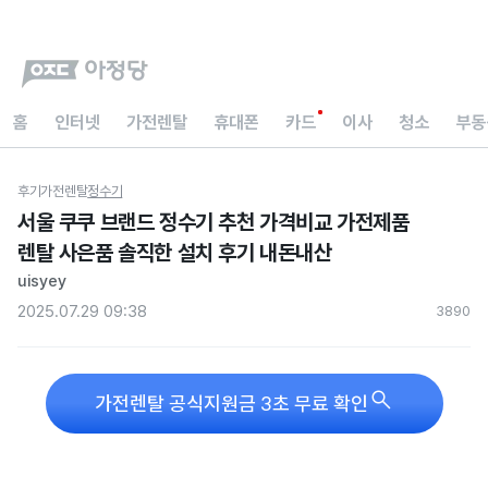
홈
인터넷
가전렌탈
휴대폰
카드
이사
청소
부동
후기
가전렌탈
정수기
서울 쿠쿠 브랜드 정수기 추천 가격비교 가전제품
렌탈 사은품 솔직한 설치 후기 내돈내산
uisyey
2025.07.29 09:38
389
0

가전렌탈 공식지원금 3초 무료 확인