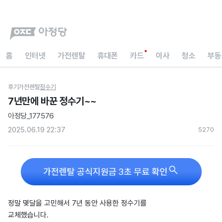
홈
인터넷
가전렌탈
휴대폰
카드
이사
청소
부동
후기
가전렌탈
정수기
7년만에 바꾼 정수기~~
아정당_177576
2025.06.19 22:37
527
0

가전렌탈 공식지원금 3초 무료 확인
정말 몇달을 고민해서 7년 동안 사용한 정수기를
교체했습니다.