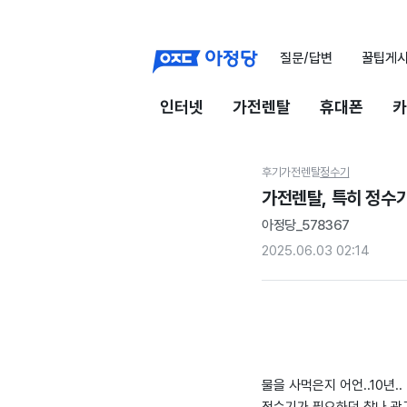
질문/답변
꿀팁게
인터넷
가전렌탈
휴대폰
카
후기
가전렌탈
정수기
가전렌탈, 특히 정수
아정당_578367
2025.06.03 02:14
물을 사먹은지 어언..10년..