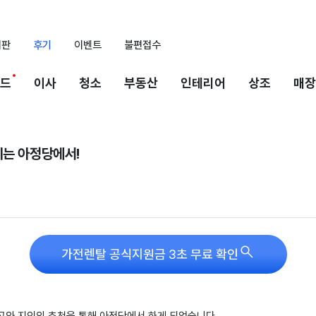
시판
후기
이벤트
불편접수
드
이사
청소
부동산
인테리어
상조
매장
기는 아정당에서!

가전렌탈 공식지원금 3초 무료 확인