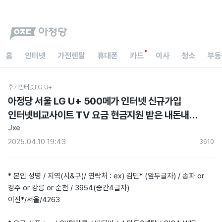
홈
인터넷
가전렌탈
휴대폰
카드
이사
청소
부동
후기
인터넷
LG U+
아정당 서울 LG U+ 500메가 인터넷 신규가입
인터넷비교사이트 TV 요금 현금지원 받은 내돈내산
설치 후기
Jxe
2025.04.10 19:43
361
0
* 본인 성명 / 지역(시&구)/ 연락처 : ex) 김민* (앞두글자) / 송파 or
경주 or 강릉 or 순천 / 3954(중간4글자)
이진*/서울/4263