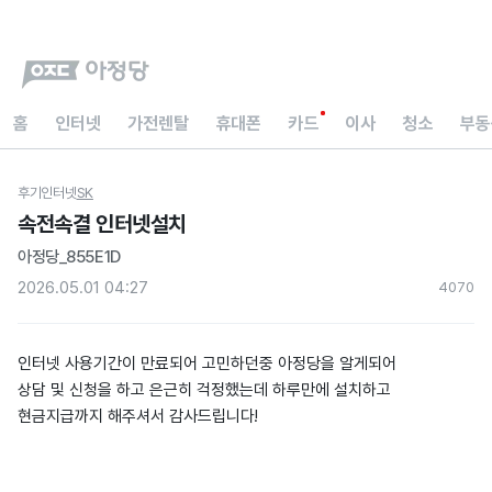
홈
인터넷
가전렌탈
휴대폰
카드
이사
청소
부동
후기
인터넷
SK
속전속결 인터넷설치
아정당_855E1D
2026.05.01 04:27
407
0
인터넷 사용기간이 만료되어 고민하던중 아정당을 알게되어
상담 및 신청을 하고 은근히 걱정했는데 하루만에 설치하고
현금지급까지 해주셔서 감사드립니다!