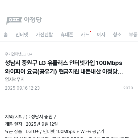
홈
인터넷
가전렌탈
휴대폰
카드
이사
청소
부동
후기
인터넷
LG U+
성남시 중원구 LG 유플러스 인터넷가입 100Mbps
와이파이 요금(공유기) 현금지원 내돈내산 아정당
후기
엄지척무지
2025.09.16 12:23
207
0
지역(시&구) : 성남시 중원구
개통 일자 : 2025년 9월 12일
요금 상품 : LG U+ / 인터넷 100Mbps + Wi-Fi 공유기