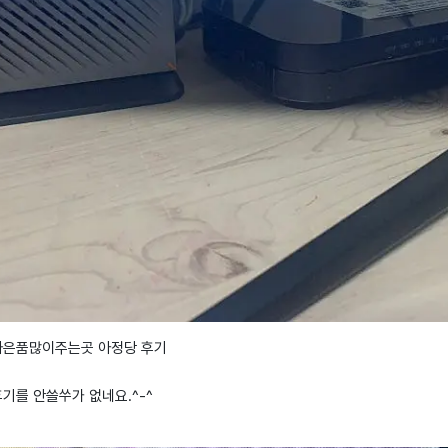
가입사은품많이주는곳 아정당 후기
후기를 안쓸쑤가 없네요.^-^