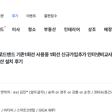
시판
후기
이벤트
불편접수
드
이사
청소
부동산
인테리어
상조
매장
 브로드밴드 기존1회선 사용중 1회선 신규가입추가 인터넷비교
산 설치 후기
 연락처 : ex) 김민* (앞두글자) / 송파 or 경주 or 강릉 or 순천 / 3954(중
 / 비티비 / 스마트3셋탑 / GIGA WIFI