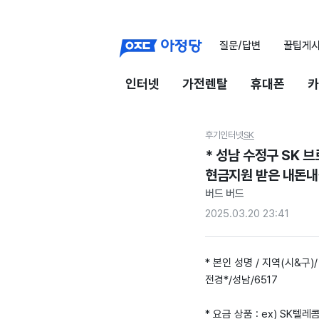
질문/답변
꿀팁게
인터넷
가전렌탈
휴대폰
카
후기
인터넷
SK
* 성남 수정구 SK
현금지원 받은 내돈내
버드 버드
2025.03.20 23:41
* 본인 성명 / 지역(시&구)/
전경*/성남/6517
* 요금 상품 : ex) SK텔레콤