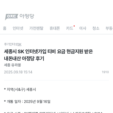
홈
인터넷
가전렌탈
휴대폰
카드
이사
청소
부동
후기
인터넷
SK
세종시 SK 인터넷가입 티비 요금 현금지원 받은
내돈내산 아정당 후기
세종 유라몽
2025.09.18 15:14
191
0
* 지역(시&구) 세종시
* 개통 일자 : 2025년 9월 16일