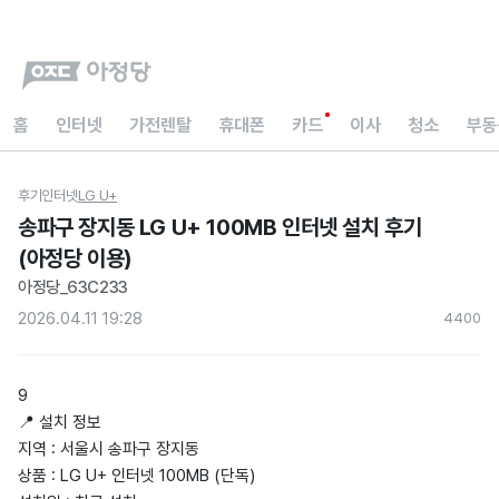
홈
인터넷
가전렌탈
휴대폰
카드
이사
청소
부동
후기
인터넷
LG U+
송파구 장지동 LG U+ 100MB 인터넷 설치 후기
(아정당 이용)
아정당_63C233
2026.04.11 19:28
440
0
9
📍 설치 정보
지역 : 서울시 송파구 장지동
상품 : LG U+ 인터넷 100MB (단독)