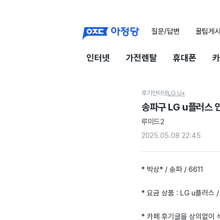
질문/답변
꿀팁게
인터넷
가전렌탈
휴대폰
카
후기
인터넷
LG U+
송파구 LG u플러스
루미드2
2025.05.08 22:45
* 박상* / 송파 / 6611
* 요금 상품 : LG u플러스
* 카페 후기글을 상의없이