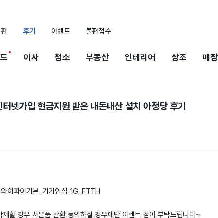
시판
후기
이벤트
불편접수
드
이사
청소
부동산
인테리어
상조
매장
 인터넷가입 현금지원 받은 내돈내산 설치 아정당 후기
 / 와이파이기본_기가안심_1G_FTTH
 삭제할 경우 사은품 반환 동의하실 경우에만 이벤트 참여 부탁드립니다~