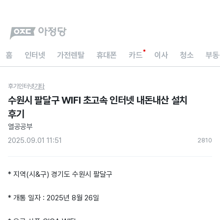
홈
인터넷
가전렌탈
휴대폰
카드
이사
청소
부동
후기
인터넷
기타
수원시 팔달구 WIFI 초고속 인터넷 내돈내산 설치
후기
열공공부
2025.09.01 11:51
281
0
* 지역(시&구) 경기도 수원시 팔달구
* 개통 일자 : 2025년 8월 26일