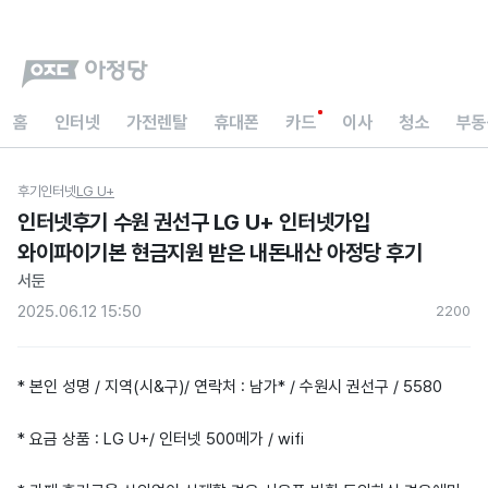
홈
인터넷
가전렌탈
휴대폰
카드
이사
청소
부동
후기
인터넷
LG U+
인터넷후기 수원 권선구 LG U+ 인터넷가입
와이파이기본 현금지원 받은 내돈내산 아정당 후기
서둔
2025.06.12 15:50
220
0
* 본인 성명 / 지역(시&구)/ 연락처 : 남가* / 수원시 권선구 / 5580
* 요금 상품 : LG U+/ 인터넷 500메가 / wifi