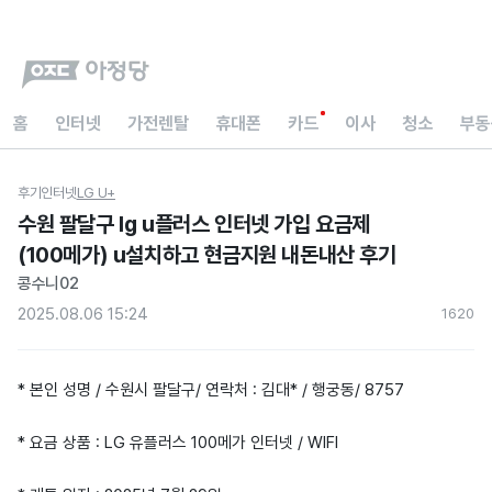
홈
인터넷
가전렌탈
휴대폰
카드
이사
청소
부동
후기
인터넷
LG U+
수원 팔달구 Ig u플러스 인터넷 가입 요금제
(100메가) u설치하고 현금지원 내돈내산 후기
콩수니02
2025.08.06 15:24
162
0
* 본인 성명 / 수원시 팔달구/ 연락처 : 김대* / 행궁동/ 8757
* 요금 상품 : LG 유플러스 100메가 인터넷 / WIFI