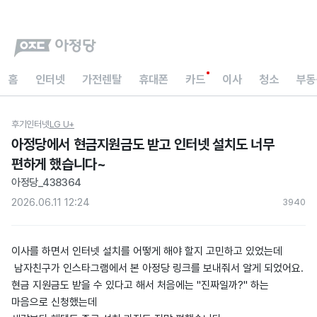
홈
인터넷
가전렌탈
휴대폰
카드
이사
청소
부동
후기
인터넷
LG U+
아정당에서 현금지원금도 받고 인터넷 설치도 너무
편하게 했습니다~
아정당_438364
2026.06.11 12:24
394
0
이사를 하면서 인터넷 설치를 어떻게 해야 할지 고민하고 있었는데
남자친구가 인스타그램에서 본 아정당 링크를 보내줘서 알게 되었어요.
현금 지원금도 받을 수 있다고 해서 처음에는 "진짜일까?" 하는
마음으로 신청했는데