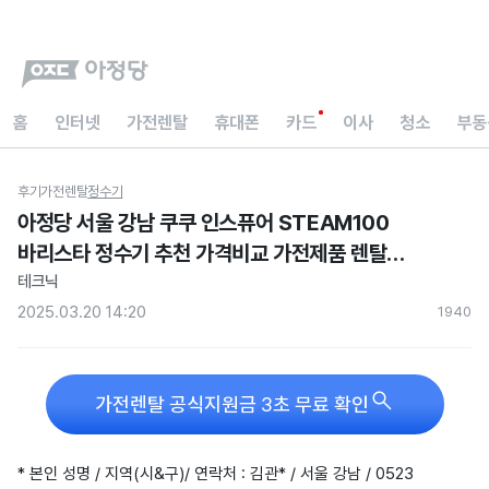
홈
인터넷
가전렌탈
휴대폰
카드
이사
청소
부동
후기
가전렌탈
정수기
아정당 서울 강남 쿠쿠 인스퓨어 STEAM100
바리스타 정수기 추천 가격비교 가전제품 렌탈
사은품 솔직한 설치 후기
테크닉
2025.03.20 14:20
194
0

가전렌탈 공식지원금 3초 무료 확인
* 본인 성명 / 지역(시&구)/ 연락처 : 김관* / 서울 강남 / 0523