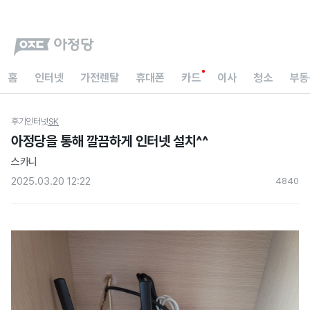
홈
인터넷
가전렌탈
휴대폰
카드
이사
청소
부동
후기
인터넷
SK
아정당을 통해 깔끔하게 인터넷 설치^^
스카니
2025.03.20 12:22
484
0