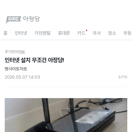
홈
인터넷
가전렌탈
휴대폰
카드
이사
청소
부동
후기
인터넷
SK
인터넷 설치 무조건 아정당!
빵사이토마토
2026.05.07 14:03
571
0