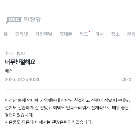
홈
인터넷
가전렌탈
휴대폰
카드
이사
청소
부동
후기
인터넷
KT
너무친절해요
배스
2026.03.25 10:30
297
0
아정당 통해 인터넷 가입했는데 상담도 친절하고 진행이 정말 빠르네요.
설치도 깔끔하게 잘 끝났고 혜택도 만족스러워서 전체적으로 매우 좋은
경험이었습니다!
사은품도 다른데 비해서는 괜찮은편인거같습니다 !