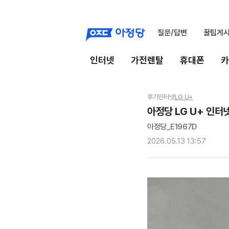
질문/답변
꿀팁게
인터넷
가전렌탈
휴대폰
카
후기
인터넷
LG U+
아정당 LG U+ 인터넷
아정당_E1967D
2026.05.13 13:57