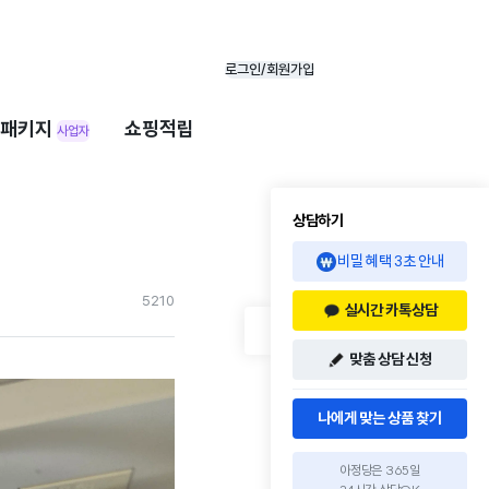
로그인/회원가입
패키지
쇼핑적립
사업자
상담하기
비밀 혜택 3초 안내
521
0
실시간 카톡상담
맞춤 상담 신청
나에게 맞는 상품 찾기
아정당은 365일