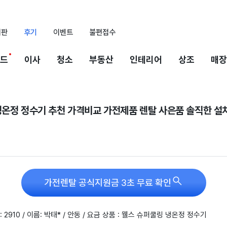
시판
후기
이벤트
불편접수
드
이사
청소
부동산
인테리어
상조
매장
냉온정 정수기 추천 가격비교 가전제품 렌탈 사은품 솔직한 설

가전렌탈 공식지원금 3초 무료 확인
 2910 / 이름: 박태* / 안동 / 요금 상품 : 웰스 슈퍼쿨링 냉온정 정수기