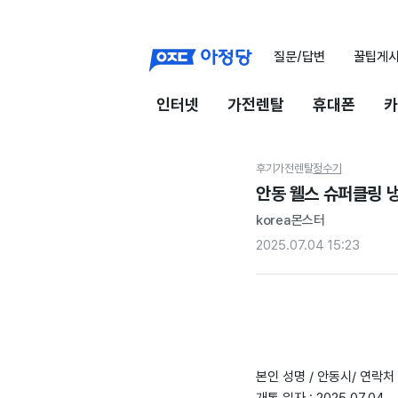
질문/답변
꿀팁게
인터넷
가전렌탈
휴대폰
카
후기
가전렌탈
정수기
안동 웰스 슈퍼클링 
korea몬스터
2025.07.04 15:23
본인 성명 / 안동시/ 연락처 :