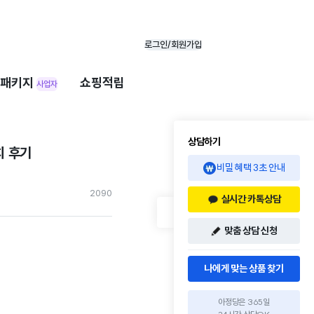
로그인/회원가입
패키지
쇼핑적립
사업자
상담하기
치 후기
비밀 혜택 3초 안내
209
0
실시간 카톡상담
맞춤 상담 신청
나에게 맞는 상품 찾기
아정당은 365일