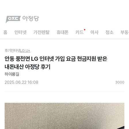
홈
인터넷
가전렌탈
휴대폰
카드
이사
청소
부동
후기
인터넷
LG U+
안동 풍천면 LG 인터넷 가입 요금 현금지원 받은
내돈내산 아정당 후기
하이룽길
2025.06.22 16:08
300
0