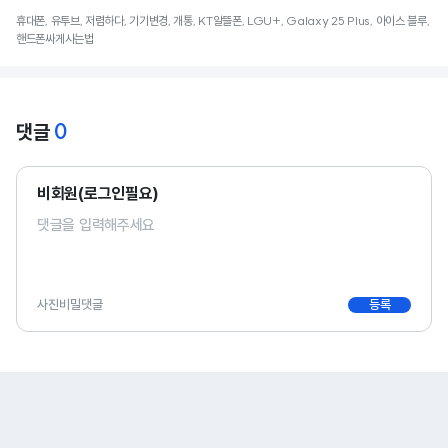
휴대폰, 유투브, 저렴하다, 기기변경, 개통, KT알뜰폰, LGU+, Galaxy 25 Plus, 아이스 블루,
핸드폰싸게사는법
0
댓글
비회원(로그인필요)
사진
비밀댓글
등록