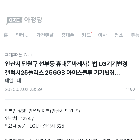
홈
인터넷
가전렌탈
휴대폰
카드
이사
청소
부동
후기
휴대폰
LG U+
안산시 단원구 선부동 휴대폰싸게사는법 LG기기변경
갤럭시25플러스 256GB 아이스블루 기기변경
현금지원 아정당 내돈내산후기
매일그대
2025.07.02 23:59
118
0
* 본인 성명 :안은*/ 지역(안산시 단원구)/
연락처 : 1224 /
* 요금 상품 : LGU+ 갤럭시 S25 +