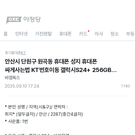
홈
인터넷
가전렌탈
휴대폰
카드
이사
청소
부동
후기
휴대폰
KT
안산시 단원구 원곡동 휴대폰 성지 휴대폰
싸게사는법 KT번호이동 갤럭시S24+ 256GB
바이올렛 현금지원 아정당 내돈내산 후기)
바깜독스
2025.09.10 17:24
178
0
* 본인 성명 / 지역(시&구)/ 연락처 :
최지* (앞두글자) / 안산 / 2287(중간4글자)
* 사은품: 1번