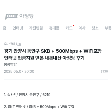
홈
인터넷
가전렌탈
휴대폰
카드
이사
청소
부동
후기
인터넷
SK
경기 안양시 동안구 SKB + 500Mbps + WiFi포함
인터넷 현금지원 받은 내돈내산 아정당 후기
붕붕빵방
2025.05.07 20:00
313
0
1. 송완* / 안양시 동안구 / 6219
2. SKT 인터넷 / SKB + 500Mbps + Wifi 포함