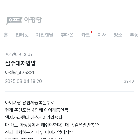
홈
인터넷
가전렌탈
휴대폰
카드
이사
청소
부동
후기
인터넷
LG U+
실수대처엉망
아정당_475821
2025.08.04 18:20
394
0
아이꺼랑 남편꺼등록실수로
현재 주말포함 4일째 아이개통안됨
엘지가라했다 에스케이가라했다
다 가도 아정당에서 해줘야한다는데 똑같은말반복^^
진짜 대처하는거 너무 어이가없어서^^