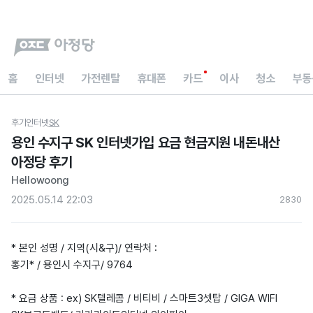
홈
인터넷
가전렌탈
휴대폰
카드
이사
청소
부동
후기
인터넷
SK
용인 수지구 SK 인터넷가입 요금 현금지원 내돈내산
아정당 후기
Hellowoong
2025.05.14 22:03
283
0
* 본인 성명 / 지역(시&구)/ 연락처 :
홍기* / 용인시 수지구/ 9764
* 요금 상품 : ex) SK텔레콤 / 비티비 / 스마트3셋탑 / GIGA WIFI