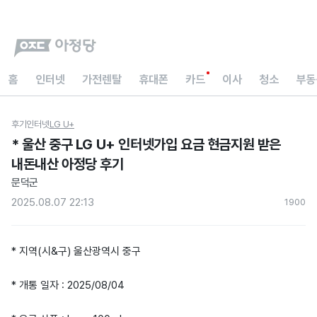
홈
인터넷
가전렌탈
휴대폰
카드
이사
청소
부동
후기
인터넷
LG U+
* 울산 중구 LG U+ 인터넷가입 요금 현금지원 받은
내돈내산 아정당 후기
문덕군
2025.08.07 22:13
190
0
* 지역(시&구) 울산광역시 중구
* 개통 일자 : 2025/08/04