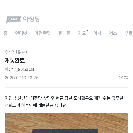
홈
인터넷
가전렌탈
휴대폰
카드
이사
청소
부동
후기
휴대폰
SKT
개통완료
아정당_975368
2025.07.10 23:25
247
0
지인 추천받아 아정당 상담후 핸폰 담날 도착했구요 제가 쉬는 휴무날
전화드려 하루만에 개통완료 했네요.