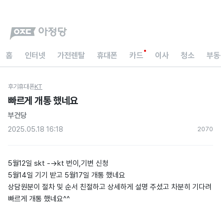
홈
인터넷
가전렌탈
휴대폰
카드
이사
청소
부동
후기
휴대폰
KT
빠르게 개통 했네요
부건당
2025.05.18 16:18
207
0
5월12일 skt -→kt 번이,기변 신청
5월14일 기기 받고 5월17일 개통 했네요
상담원분이 절차 및 순서 친절하고 상세하게 설명 주셨고 차분히 기다려
빠르게 개통 했네요^^