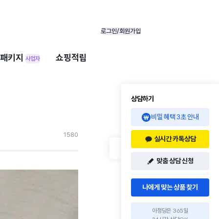
로그인/회원가입
패키지
쇼핑적립
사업자
상담하기
비밀 혜택 3초 안내
158
0
실시간 카톡상담
맞춤 상담 신청
나에게 맞는 상품 찾기
아정당은 365일