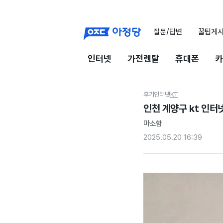
질문/답변
꿀팁게
인터넷
가전렌탈
휴대폰
카
후기
인터넷
KT
인천 계양구 kt 인터
마소함
2025.05.20 16:39