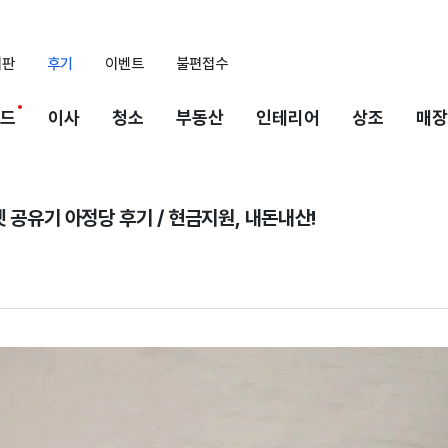
시판
후기
이벤트
불편접수
드
이사
청소
부동산
인테리어
상조
매장
넷 공유기 아정당 후기 / 현금지원, 내돈내산!