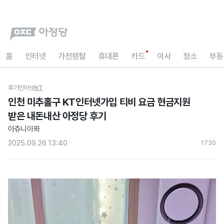
홈
인터넷
가전렌탈
휴대폰
카드
이사
청소
부동
후기
인터넷
KT
인천 미추홀구 KT인터넷가입 티비 요금 현금지원
받은 내돈내산 아정당 후기
아쥬니아퐈
2025.09.26 13:40
173
0