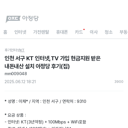
홈
인터넷
가전렌탈
휴대폰
카드
이사
청소
부동
후기
인터넷
KT
인천 서구 KT 인터넷,TV 가입 현금지원 받은
내돈내산 설치 아정당 후기(집)
mm009048
2025.06.12 18:21
390
0
* 성명 : 이채* / 지역 : 인천 서구 / 연락처 : 9310
* 요금 상품 :
- 인터넷: KT(3년약정) + 100Mbps + WiFi포함