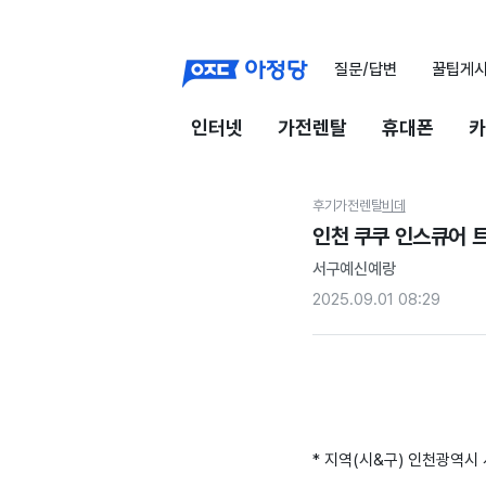
질문/답변
꿀팁게
인터넷
가전렌탈
휴대폰
카
후기
가전렌탈
비데
인천 쿠쿠 인스큐어 
서구예신예랑
2025.09.01 08:29
* 지역(시&구) 인천광역시