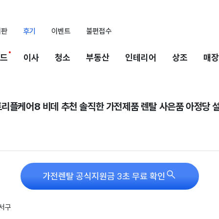
시판
후기
이벤트
불편접수
드
이사
청소
부동산
인테리어
상조
매장
트리플케어8 비데 추천 솔직한 가전제품 렌탈 사은품 아정당 

가전렌탈 공식지원금 3초 무료 확인
 서구