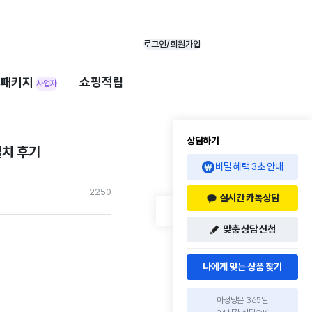
로그인/회원가입
패키지
쇼핑적립
사업자
상담하기
설치 후기
비밀 혜택 3초 안내
225
0
실시간 카톡상담
맞춤 상담 신청
나에게 맞는 상품 찾기
아정당은 365일