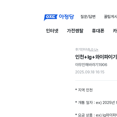
질문/답변
꿀팁게
인터넷
가전렌탈
휴대폰
카
후기
인터넷
LG U+
인천+lg+와이파이기
야무진해바라기1906
2025.09.18 16:15
* 지역 인천
* 개통 일자 : ex) 2025년
* 요금 상품 : ex) lg