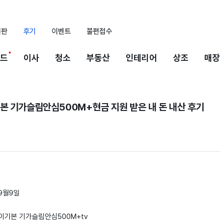
시판
후기
이벤트
불편접수
드
이사
청소
부동산
인테리어
상조
매장
본 기가슬림안심500M+현금 지원 받은 내 돈 내산 후기
 9월9일
와이파이기본 기가슬림안심500M+tv