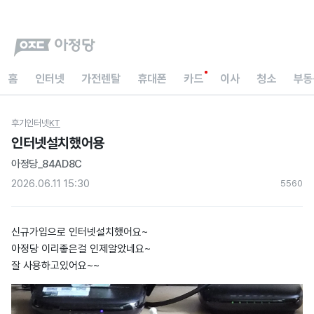
홈
인터넷
가전렌탈
휴대폰
카드
이사
청소
부동
후기
인터넷
KT
인터넷설치했어용
아정당_84AD8C
2026.06.11 15:30
556
0
신규가입으로 인터넷설치했어요~
아정당 이리좋은걸 인제알았네요~
잘 사용하고있어요~~