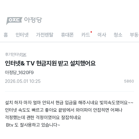
홈
인터넷
가전렌탈
휴대폰
카드
이사
청소
부동
후기
인터넷
SK
인터넷& TV 현금지원 받고 설치했어요
아정당_1620F9
2026.05.01 10:25
586
0
설치 하자 마자 얼마 안되서 현금 입금을 해주시네요 빛의속도였어요~~
인터넷 속도도 빠르고 좋아요 끝방에서 와이파이 안잡히면 어쩌나
걱정했는데 괜한 걱정이였어요 잘잡히네요
Btv 도 잘사용하고 있습니다~