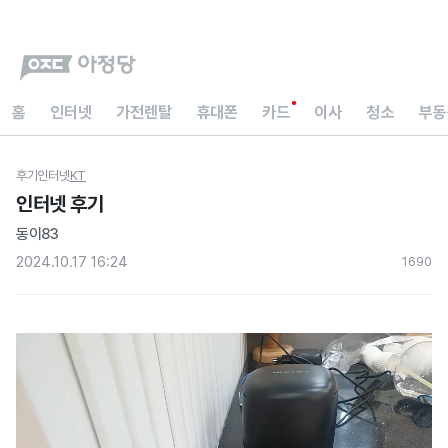
홈
인터넷
가전렌탈
휴대폰
카드
이사
청소
부동
후기
인터넷
KT
인터넷 후기
동이83
2024.10.17 16:24
169
0