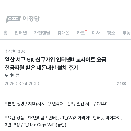
홈
인터넷
가전렌탈
휴대폰
카드
이사
청소
부동
후기
인터넷
SK
일산 서구 SK 신규가입 인터넷비교사이트 요금
현금지원 받은 내돈내산 설치 후기
누리아범
2025.03.24 20:10
248
0
* 본인 성명 / 지역(시&구)/ 연락처 : 김* / 일산 서구 / 0849
* 요금 상품 : SK텔레콤 / 인터넷: T_(W)기가라이트인터넷 와이파이,
3년 약정 / T_11ax Giga WiFi(통합)