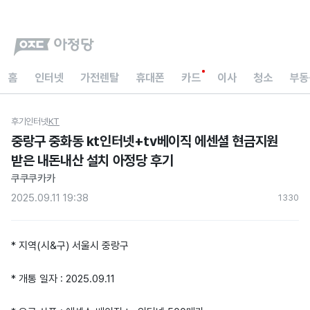
홈
인터넷
가전렌탈
휴대폰
카드
이사
청소
부동
후기
인터넷
KT
중랑구 중화동 kt인터넷+tv베이직 에센셜 현금지원
받은 내돈내산 설치 아정당 후기
쿠쿠쿠카카
2025.09.11 19:38
133
0
* 지역(시&구) 서울시 중랑구
* 개통 일자 : 2025.09.11