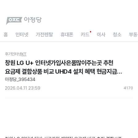
홈
인터넷
가전렌탈
휴대폰
카드
이사
청소
부동
후기
인터넷
KT
창원 LG U+ 인터넷가입사은품많이주는곳 추천
요금제 결합상품 비교 UHD4 설치 혜택 현금지급
후기
아정당_395434
2026.04.11 23:59
417
0