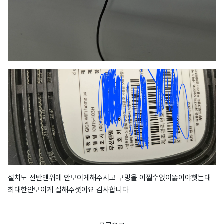
설치도 선반맨위에 안보이게해주시고 구멍을 어쩔수없이뚫어야햇는대
최대한안보이게 잘해주셧어요 감사합니다