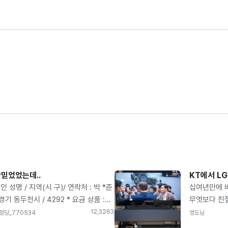
믿었었는데..
KT에서 L
인 성명 / 지역(시 구)/ 연락처 : 박 *준
십여년만에 
 경기 동두천시 / 4292 * 요금 상품 :
무엇보다 친
G(3년약정) + 100메가 인터넷 * 개통
피드백이 너
12,326
3
정당_770534
영도님
자 : 2024년 05월 14일 * 현금 및
사운드바 센