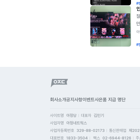
#
상
기
잘
빠
만
인
아
안
아
약
#
상
해
가
싸
직
L
없
해
넷
등
그
시
정
너
돌
회사소개
공지사항
이벤트
사은품 지급 명단
기
주
지
불
사이트명
아정당
대표자
김민기
기
구
사업자명
아정네트웍스
시
제
사업자등록번호
329-88-02173
통신판매업
제202
궁
불
대표번호
1833-3504
팩스
02-6944-8126
주
답