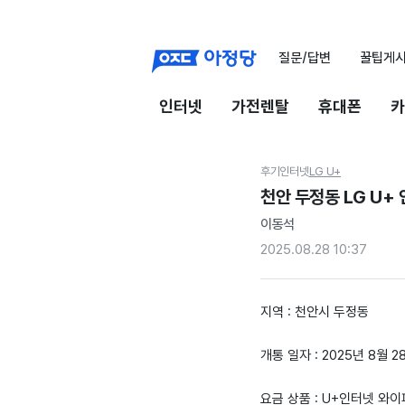
질문/답변
꿀팁게
인터넷
가전렌탈
휴대폰
카
후기
인터넷
LG U+
천안 두정동 LG U
이동석
2025.08.28 10:37
지역 : 천안시 두정동
개통 일자 : 2025년 8월 2
요금 상품 : U+인터넷 와