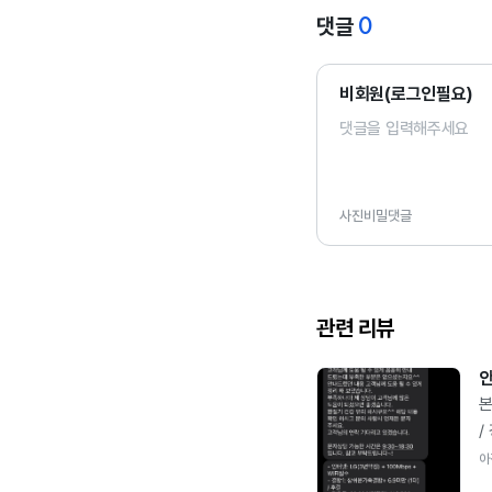
0
댓글
비회원(로그인필요)
사진
비밀댓글
관련 리뷰
안
본
/
L
아
일