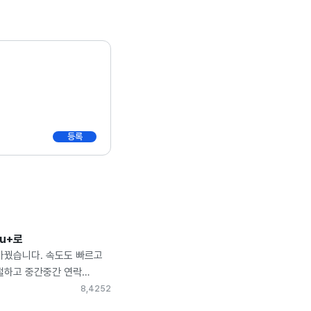
등록
Gu+로
바꿨습니다. 속도도 빠르고
절하고 중간중간 연락
무 좋았습니다. 특히
8,425
2
탑박스도 좋아요 ᄒᄒ