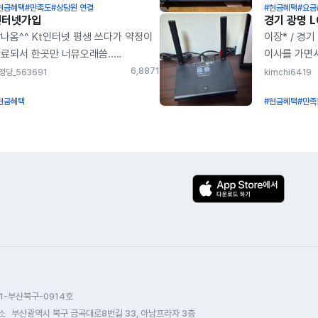
현금혜택
#만족도
#상담원 연결
#현금혜택
#요금
품권 지원금액 : 본사 폰파라치 대비
정수기도 아
인터넷가입
입금지 단통법 상한 15% 금액 1원
예약해놨네요
나옴^^ Kt인터넷 평생 쓰다가 약정이
이장* / 경기
지지 않고 최대현금 지급 아니 무슨
깔끔하게 해
료되서 한곳만 너뮤오래씀..
이사를 가면
터넷을 바꾸는데 돈을 준다고? 말도
엄청좋아요 
그래서이래저래 알아보다가
SK브로드밴드
6,887
1
정당_563691
kimchi6419
돼 하면서 안믿겼는데 이번에 인터넷
갈아타는것보
정당이라는 곳을 알게되었어요
바꾸었습니다
정이 끝나서 속는셈 치고 한번
싶습니다. 정
현금혜택
#현금혜택
#만족
품권이어닌 현금 주더라구요
아정당을 통
봤거든요 근데 원래 인터넷 요금보다
건조기 등등
입조건두 맘에 들고 넷플릭스 티비
했습니다. 대
고 LGU+를 쓰고 있어서
무척이나 편
장인이라 채널 많은건 별 필요가
설치부터 사
GU+선택하고 신청했는데 알아서 다
좋아진거같습
었어요 주로 보는건 유툽이나
처리할 수 있
주더니 제 이름으로 LGU+에 자동으로
플릭스 제일 많이 보는것 같아요
깔끔하게 설치
록도 되고 너무 편리했고 직장인이라
리고 주말에는 정규방송밀린것 보는
(조금 더 큰
간 없는데 시간 조율도 잘 해주셔서
도?ᄒᄒ 나머진 바빠서 채널 이랴저래
리모콘. 어
무 좋았어요 무엇보다 용돈 받은
일 시간 없꼬 ᄏᄏ그리고 상담해
오밀조밀하여
분이라 진짜 최고 진심으로
시는분 찐짜 친절 하세요(반해뜸)ᄏᄏ
통해 인터넷 
인한테도 추천가능! 아 그리고
편한건 통화연결음이 홈피에 없어
진행했습니다.
사님이랑 상담사분도 너무 친절하시고
글플래이 접속해서 들어가야 한다는거
접수한 시간
감 상관없이 연락 가능하다보니
가 잘멀라서 그런거 일수도 ᄊ고 암튼
신속하게 설
1-부산북구-0914호
금한거 생면 바로 연락하고 또 바로
편했어요 ᅲᅲ 좀더 알아바야 핫것
기사님 짱짱!!
소
부산광역시 북구 금곡대로8번길 33, 아남프라자 3층
변이 오다보니 답답한거 1도 없고