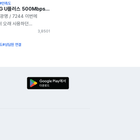
#만족도
정당에서 바꾸려고 벌써
경기 광명 LG U플러스 500Mbps + 212채널TV 인터넷 가입 최대 혜택 솔직 후기
 ᄒᄒ 선정리도 무척
 광명 / 7244 이번에
주셨습니다. 화질도
서 오래 사용하던
약정 끝난뒤에도 다른거로
에서 LG U+로
3,850
1
다 아정당에서 또 바꾸고
. 이미 널리 알려진
수기외 냉장고 침대 세탁기
도
#상담원 연결
해 최대 혜택을 받아보기로
 가전제품들 사용하기
단히 친절한 매니저님 통해
리하고 세상
은품까지 편리하게 안내받고
니다.
었습니다. (새기기들로
. 선 정리도 깨끗해요 ^^)
 사이즈 였으면 좋았을
르신들이 사용하시기에
 복잡한 느낌) 아정당을
500M + TV 설치를
 신청한 다음날(6/25 화)
에 정확히 방문하셔서
치 완료해주셨습니다.
! 가입 완료!!! 현금 사은품