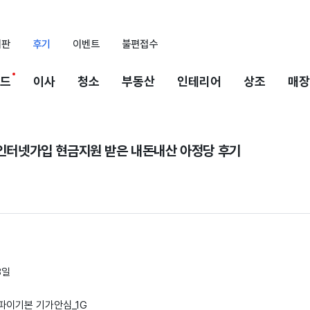
시판
후기
이벤트
불편접수
드
이사
청소
부동산
인테리어
상조
매장
+ 인터넷가입 현금지원 받은 내돈내산 아정당 후기
8일
이파이기본 기가안심_1G